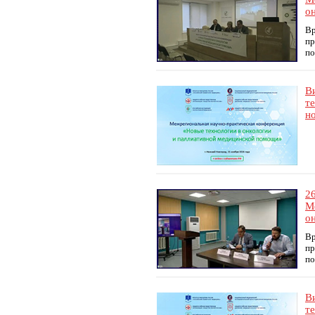
о
Вр
пр
по
В
т
н
2
М
о
Вр
пр
по
В
т