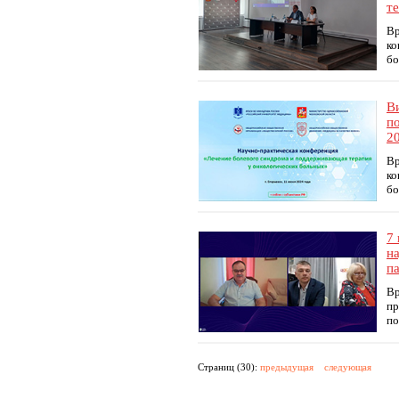
т
Вр
ко
бо
В
п
20
Вр
ко
бо
7
н
п
Вр
пр
по
Страниц (30):
предыдущая
следующая