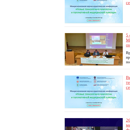
се
5
М
о
Вр
пр
по
В
т
се
2
м