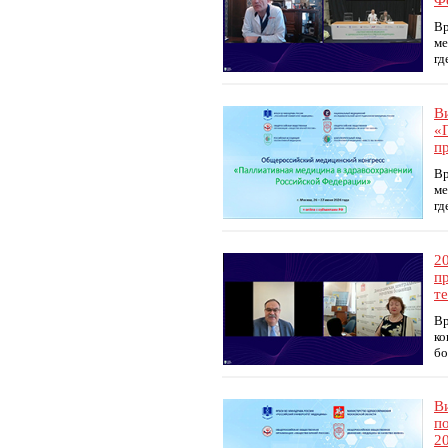
Ф
Вр
ме
гд
В
«
пр
Вр
ме
гд
2
п
т
Вр
ко
бо
В
п
20