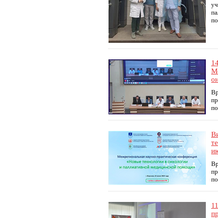
уч
па
по
1
М
о
Вр
пр
по
В
т
ию
Вр
пр
по
11
п