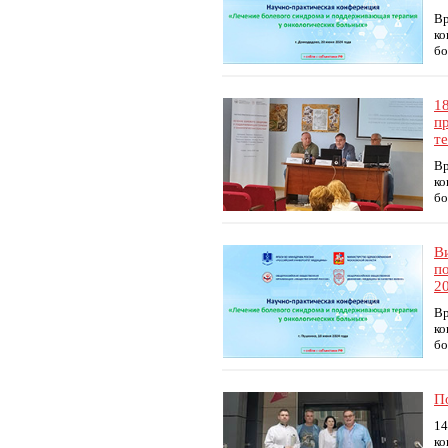
Вр
ко
бо
1
п
т
Вр
ко
бо
В
п
20
Вр
ко
бо
П
14
ко