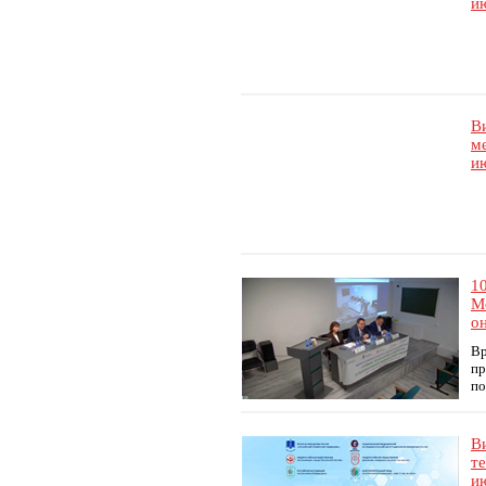
ию
В
м
ию
1
М
о
Вр
пр
по
В
т
ию