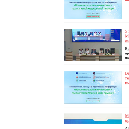
5
М
о
Вр
пр
по
В
т
ию
М
о
Ав