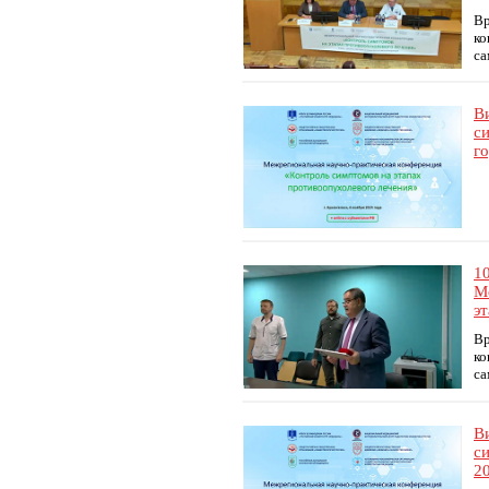
Вр
ко
са
В
с
го
1
М
э
Вр
ко
са
В
с
20