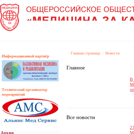
/
Главная страница
/
Новости
Информационный партнёр
Главное
В
М
о
Технический организатор
мероприятий
Все новости
2
М
Архив