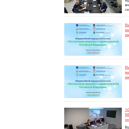
Вр
ко
са
В
м
ию
В
м
ию
1
М
о
Вр