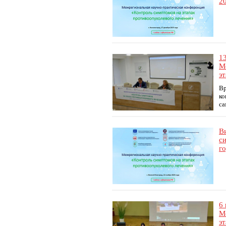
20
1
М
э
Вр
ко
са
В
с
г
6
М
э