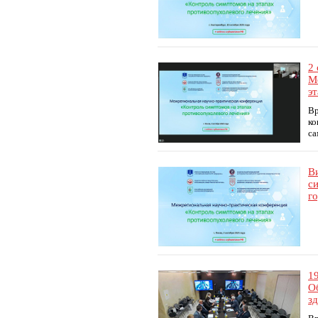
2
М
э
Вр
ко
са
В
с
го
1
О
з