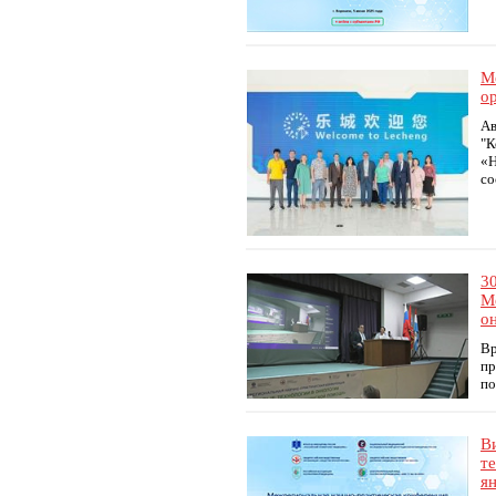
М
о
Ав
"К
«Н
со
3
М
о
Вр
пр
по
В
т
ян