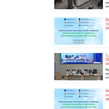
пр
по
В
т
ию
5
М
о
Вр
пр
по
В
т
ию