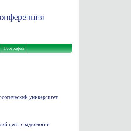
конференция
ю
География
ологический университет
кий центр радиологии