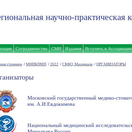
гиональная научно-практическая 
изации
Сотрудничество
СМИ
Издания
Вступить в Ассоциаци
вная страница
/
МНПКПМП
/
2022
/
СКФО, Махачкала
/
ОРГАНИЗАТОРЫ
ганизаторы
Московский государственный медико-стомат
им. А.И.Евдокимова
Национальный медицинский исследовательс
Минздрава России