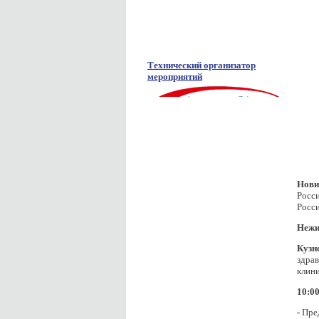
Технический организатор
мероприятий
Нови
Росс
Росс
Нежи
Кузн
здрав
клини
10:00
-
Пре