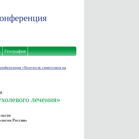
конференция
ю
География
конференция «Контроль симптомов на
я
ухолевого лечения»
бласти
ологов России»