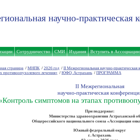
гиональная научно-практическая 
изации
Сотрудничество
СМИ
Издания
Вступить в Ассоциаци
вная страница
/
МНПК
/
2026 год
/
II Межрегиональная научно-практическая 
ах противоопухолевого лечения»
/
ЮФО, Астрахань
/
ПРОГРАММА
II Межрегиональная
научно-практическая конференци
«Контроль симптомов на этапах противооп
При поддержке:
Министерства здравоохранения Астраханской о
Общероссийского национального союза «Ассоциация онк
Южный федеральный округ
г. Астрахань