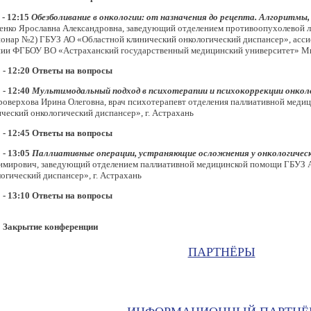
 - 12:15
Обезболивание в онкологии: от назначения до рецепта. Алгоритмы
енко Ярославна Александровна, заведующий отделением противоопухолевой л
ионар №2) ГБУЗ АО «Областной клинический онкологический диспансер», асси
пии ФГБОУ ВО «Астраханский государственный медицинский университет» Мин
5 - 12:20 Ответы на вопросы
 - 12:40
Мультимодальный подход в психотерапии и психокоррекции онкол
троверхова Ирина Олеговна, врач психотерапевт отделения паллиативной мед
ческий онкологический диспансер», г. Астрахань
0 - 12:45 Ответы на вопросы
 - 13:05
Паллиативные операции, устраняющие осложнения у онкологичес
имирович, заведующий отделением паллиативной медицинской помощи ГБУЗ 
огический диспансер», г. Астрахань
5 - 13:10 Ответы на вопросы
0 Закрытие конференции
ПАРТНЁРЫ