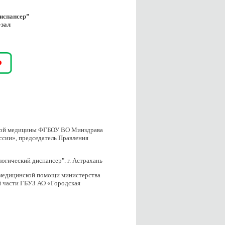
испансер”
-зал
ивной медицины ФГБОУ ВО Минздрава
ссии», председатель Правления
огический диспансер". г. Астрахань
 медицинской помощи министерства
ой части ГБУЗ АО «Городская