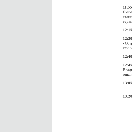
11:55
Яким
стац
тера
12:1
12:20
- Ос
клини
12:4
12:45
Влад
онкол
13:0
13:2