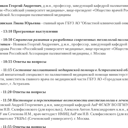
иков Георгий Андреевич
, д.м.н., профессор, заведующий кафедрой паллиат
ии «Российский университет медицины», вице-президент «Общество врачей Ро
ийской Ассоциации паллиативной медицины
инская Лиана Юрьевна
- главный врач ГБУЗ АО "Областной клинический онк
 - 13:10
Програмные выступления
 - 10:50
Стратегия развития и разработка современных технологий палл
иентам
-
Новиков Георгий Андреевич, д.м.н., профессор, заведующий кафедр
драва России «Российский университет медицины», вице-президент «Общество
ления Российской Ассоциации паллиативной медицины, г. Москва
 - 10:55
Ответы на вопросы
 - 11:15
Состояние паллиативной медицинской помощи в Астраханской об
ный внештатный специалист по паллиативной медицинской помощи министерст
ти, заместитель главного врача по медицинской части ГБУЗ АО «Городская кл
ых», г. Астрахань
 - 11:20
Ответы на вопросы
 - 11:50
Настоящие и перспективные возможности анестезиологии в лечени
овский Андрей Георгиевич д.м.н, заведующий кафедрой АиР ФГАОУ ВО ПГМУ
м Н.В. Склифасовского (для взрослых); Алексеев Антон Александрович к.м.н.
им Сеченова И.М., врач-методист НМИЦ АиР им Н.В. Склифасовского (для взр
матолог УКБ№1 (Сеченовский университет). г. Москва.
 - 11:55
Ответы на вопросы