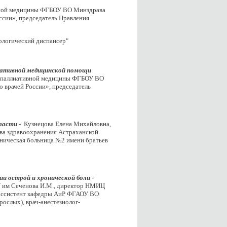
ивной медицины ФГБОУ ВО Минздрава
ссии», председатель Правления
ологический диспансер"
иативной медицинской помощи
ой паллиативной медицины ФГБОУ ВО
 врачей России», председатель
ласти
- Кузнецова Елена Михайловна,
ва здравоохранения Астраханской
иническая больница №2 имени братьев
и острой и хронической боли
-
 им Сеченова И.М., директор НМИЦ
, ассистент кафедры АиР ФГАОУ ВО
ослых), врач-анестезиолог-