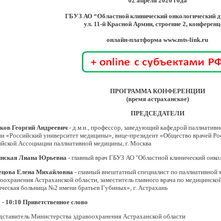
02 апреля 2026 года
ГБУЗ АО “Областной клинический онкологический д
ул. 11-й Красной Армии, строение 2, конференц
онлайн-платформа www.mts-link.ru
ПРОГРАММА КОНФЕРЕНЦИИ
(время астраханское)
ПРЕДСЕДАТЕЛИ
ков Георгий Андреевич
- д.м.н., профессор, заведующий кафедрой паллиат
ии «Российский университет медицины», вице-президент «Общество врачей Ро
ийской Ассоциации паллиативной медицины, г. Москва
нская Лиана Юрьевна
- главный врач ГБУЗ АО "Областной клинический онкол
ецова Елена Михайловна
- главный внештатный специалист по паллиативной
оохранения Астраханской области, заместитель главного врача по медицинск
ческая больница №2 имени братьев Губиных», г. Астрахань
 - 10:10
Приветственное слово
дставитель Министерства здравоохранения Астраханской области