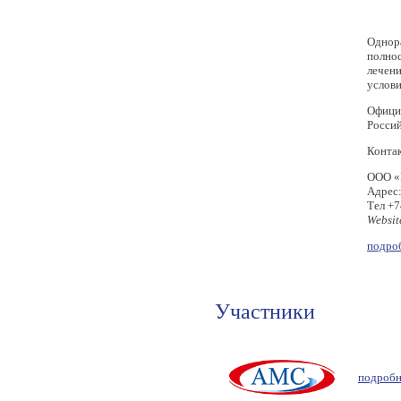
Однор
полно
лечени
услови
Офици
Росси
Конта
ООО 
Адрес:
Тел +
Websit
подроб
Участники
подробн