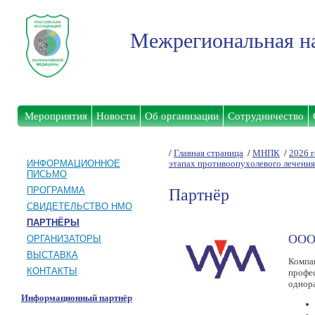
Межрегиональная на
Мероприятия
Новости
Об организации
Сотрудничество
/
Главная страница
/
МНПК
/
2026 
ИНФОРМАЦИОННОЕ
этапах противоопухолевого лечени
ПИСЬМО
ПРОГРАММА
Партнёр
СВИДЕТЕЛЬСТВО НМО
ПАРТНЁРЫ
ООО
ОРГАНИЗАТОРЫ
ВЫСТАВКА
Компан
КОНТАКТЫ
профе
однор
Информационный партнёр