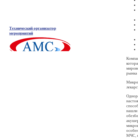
Технический организатор
мероприятий
Компан
котора
мирово
рынка 
Микро
лекарс
Однор
настоя
спосо
нашли 
обезбо
акушер
микро
особен
МЧС, с