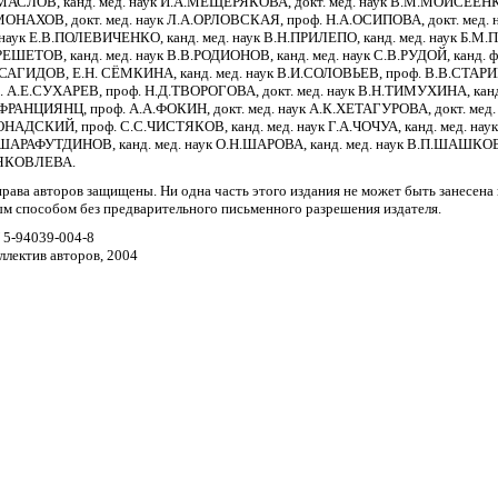
МАСЛОВ, канд. мед. наук И.А.МЕЩЕРЯКОВА, докт. мед. наук В.М.МОИСЕЕНКО
МОНАХОВ, докт. мед. наук Л.А.ОРЛОВСКАЯ, проф. Н.А.ОСИПОВА, докт. мед. н
 наук Е.В.ПОЛЕВИЧЕНКО, канд. мед. наук В.Н.ПРИЛЕПО, канд. мед. наук Б.М.
РЕШЕТОВ, канд. мед. наук В.В.РОДИОНОВ, канд. мед. наук С.В.РУДОЙ, канд. фи
САГИДОВ, Е.Н. СЁМКИНА, канд. мед. наук В.И.СОЛОВЬЕВ, проф. В.В.СТАРИ
. А.Е.СУХАРЕВ, проф. Н.Д.ТВОРОГОВА, докт. мед. наук В.Н.ТИМУХИНА, кан
ФРАНЦИЯНЦ, проф. А.А.ФОКИН, докт. мед. наук А.К.ХЕТАГУРОВА, докт. мед.
НАДСКИЙ, проф. С.С.ЧИСТЯКОВ, канд. мед. наук Г.А.ЧОЧУА, канд. мед. наук
ШАРАФУТДИНОВ, канд. мед. наук О.Н.ШАРОВА, канд. мед. наук В.П.ШАШКОВ
.ЯКОВЛЕВА.
права авторов защищены. Ни одна часть этого издания не может быть занесена
м способом без предварительного письменного разрешения издателя.
 5-94039-004-8
ллектив авторов, 2004