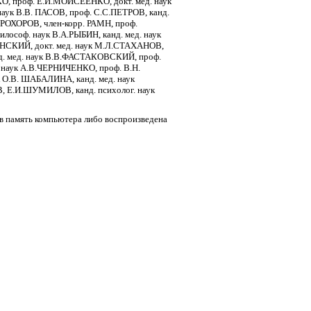
, проф. Е.И.МОИСЕЕНКО, докт. мед. наук
аук В.В. ПАСОВ, проф. С.С.ПЕТРОВ, канд.
ПРОХОРОВ, член-корр. РАМН, проф.
лософ. наук В.А.РЫБИН, канд. мед. наук
НСКИЙ, докт. мед. наук М.Л.СТАХАНОВ,
д. мед. наук В.В.ФАСТАКОВСКИЙ, проф.
 наук А.В.ЧЕРНИЧЕНКО, проф. В.Н.
 О.В. ШАБАЛИНА, канд. мед. наук
, Е.И.ШУМИЛОВ, канд. психолог. наук
 в память компьютера либо воспроизведена