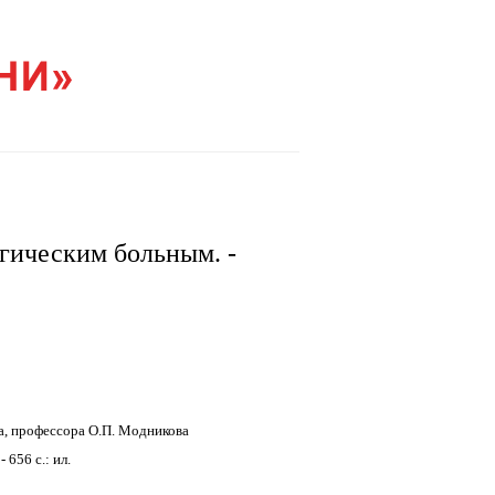
гическим больным. -
а, профессора О.П. Модникова
 656 c.: ил.