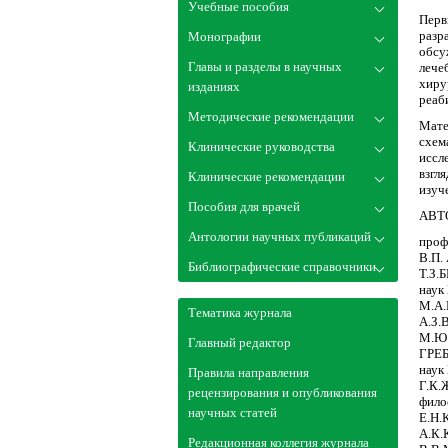
Учебные пособия
Перв
разр
Монографии
обсу
Главы и разделы в научных
лече
хиру
изданиях
реаб
Методические рекомендации
Мате
схем
Клинические руководства
иссл
взгл
Клинические рекомендации
изуч
Пособия для врачей
АВТ
Антологии научных публикаций
проф
В.П.
Библиографические справочники
Т.З.
наук
М.А.
Тематика журнала
А.З.
М.Ю.
Главный редактор
ГРЕБ
наук
Правила направления
Г.К.
рецензирования и опубликования
фило
научных статей
Е.Н.
А.К.
Редакционная коллегия журнала