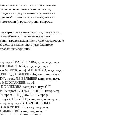
 больным» знакомит читателя с новыми
правовые и экономические аспекты,
 В издании представлены современные
рушений гомеостаза, химио-лучевые и
сихотерапия), рассмотрены вопросы
иллюстрирован фотографиями, рисунками,
ие лечебные, социальные и научно-
дании представлены не только классические
ребующих дальнейшего углубленного
аправления медицины.
д. наук Г.Р.АБУЗАРОВА, докт. мед. наук
Т.Ф.АФАНАСЬЕВ, канд. мед. наук
.М.БЛОК, проф. А.В. БОЙКО, канд. мед.
АЖЕНИН, Д.А.ВАЖЕНИНА, канд. мед. наук
Г, проф. Л.З.ВЕЛЬШЕР, канд. мед. наук
роф. Ш.Х.ГАНЦЕВ, проф.
С.ГЛЕБОВА, канд. мед. наук О.П.
ИНА, проф. В.И.ДОЛГИНЦЕВ, канд. мед.
КАЯ, проф. А.М.ДЮКАРЕВА, проф.
наук Д.В. ЗЫКОВ, канд. мед. наук, докт.
анд. мед. наук В.Н.КАСЬЯНЕНКО,
к О.К.КУРПЕШЕВ, канд. мед. наук
АРДЫНСКИЙ, канд. мед. наук