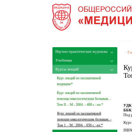
Научно-практические журналы
/
Гл
Учебники
Ку
Курсы лекций
Том
Курс лекций по паллиативной
медицине*
Курс лекций по паллиативной
помощи онкологическим больным. -
Том II. - М.: 2004. - 488 c.: ил.*
УДК 
ББК 
Курс лекций по паллиативной
Под 
помощи онкологическим больным. -
Курс
Том 1. - М.: 2004. - 656 c.: ил.*
ISBN