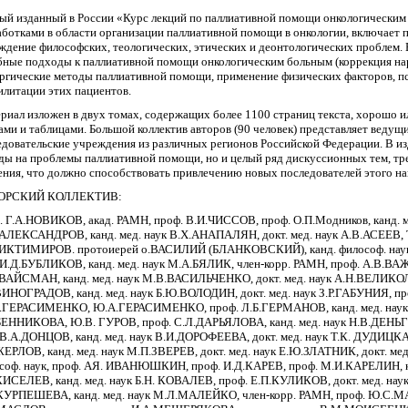
ый изданный в России «Курс лекций по паллиативной помощи онкологическим
аботками в области организации паллиативной помощи в онкологии, включает 
ждение философских, теологических, этических и деонтологических проблем.
бные подходы к паллиативной помощи онкологическим больным (коррекция на
ргические методы паллиативной помощи, применение физических факторов, п
илитации этих пациентов.
риал изложен в двух томах, содержащих более 1100 страниц текста, хорошо 
ами и таблицами. Большой коллектив авторов (90 человек) представляет ведущ
едовательские учреждения из различных регионов Российской Федерации. В из
яды на проблемы паллиативной помощи, но и целый ряд дискуссионных тем, т
ения, что должно способствовать привлечению новых последователей этого н
ОРСКИЙ КОЛЛЕКТИВ:
. Г.А.НОВИКОВ, акад. РАМН, проф. В.И.ЧИССОВ, проф. О.П.Модников, канд. ме
 АЛЕКСАНДРОВ, канд. мед. наук В.Х.AHAПАЛЯН, докт. мед. наук А.В.АСЕЕВ, 
БИКТИМИРОВ. протоиерей о.ВАСИЛИЙ (БЛАНКОВСКИЙ), канд. философ. наук А
 И.Д.БУБЛИКОВ, канд. мед. наук М.А.БЯЛИК, член-корр. РАМН, проф. А.В.В
ВАЙСМАН, канд. мед. наук М.В.ВАСИЛЬЧЕНКО, докт. мед. наук А.Н.ВЕЛИКОЛУ
ВИНОГРАДОВ, канд. мед. наук Б.Ю.ВОЛОДИН, докт. мед. наук З.Р.ГАБУНИЯ, п
ГЕРАСИМЕНКО, Ю.А.ГЕРАСИМЕНКО, проф. Л.Б.ГЕРМАНОВ, канд. мед. наук Е.
ЕННИКОВА, Ю.В. ГУРОВ, проф. С.Л.ДАРЬЯЛОВА, канд. мед. наук Н.В.ДЕНЬГ
 В.А.ДОНЦОВ, канд. мед. наук В.И.ДОРОФЕЕВА, докт. мед. наук Т.К. ДУДИЦ
ЖЕРЛОВ, канд. мед. наук М.П.ЗВЕРЕВ, докт. мед. наук Е.Ю.ЗЛАТНИК, докт. мед. 
соф. наук, проф. АЯ. ИВАНЮШКИН, проф. И.Д.КАРЕВ, проф. М.И.КАРЕЛИН, к
КИСЕЛЕВ, канд. мед. наук Б.Н. КОВАЛЕВ, проф. Е.П.КУЛИКОВ, докт. мед. нау
КУРПЕШЕВА, канд. мед. наук М.Л.МАЛЕЙКО, член-корр. РАМН, проф. Ю.С.М